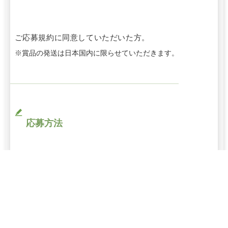
ご応募規約に同意していただいた方。
※賞品の発送は日本国内に限らせていただきます。
応募方法
①LINEをインストール
②メモリアルアートの大野屋LINE公式アカウント（以
下、公式アカウント）を友だち追加
③キャンペーンページの応募フォームより必要事項を