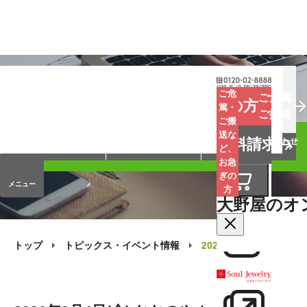
お葬式
お墓
お仏壇
ご危
ご危篤
お急ぎの方
篤・
ご搬送
ご搬
手元供養
終活・相続
会員サービス
送な
資料請求
オンラインストア
企業情報
お問い合わせ
ど、
お急
ぎの
メニュー
方
大野屋のオ
トップ
トピックス・イベント情報
2026年9月4日(金)