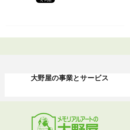
大野屋の事業とサービス
お葬式 〈HOME〉
お墓・墓地 〈HOME〉
お仏壇 〈HOME〉
手元供養 〈HOME〉
終活・相続 〈HOME〉
お葬式・葬儀
お墓・墓地
お仏壇
手元供養
終活・相続
お葬式がはじめての方へ
これからお墓をお考えの方へ
お仏壇カタログ
遺骨ペンダント
相続
大野屋の特徴・選ばれる理由
すでにお墓をお持ちの方へ
お仏壇のサービス
遺骨リング
生前・遺品整理
地域から葬儀場を探す
墓じまいをお考えの方へ
店舗・通販サイト
遺骨ブレスレット
葬儀費用
お葬式プラン・費用
大野屋が選ばれる理由
お仏壇のFAQ
ブローチ
墓じまい
お葬式・葬儀
お墓・墓地
お仏壇
手元供養
終活・相続
事前相談とサポート
お墓のFAQ
お仏壇の基本知識
ミニ骨壺
仏壇じまい
終活セミナー・イベント
お墓の相談窓口
ステージ
医療・介護
お葬式のFAQ
お客様の声
取扱店舗
お葬式の相談窓口
お墓の基本知識
お客様の声