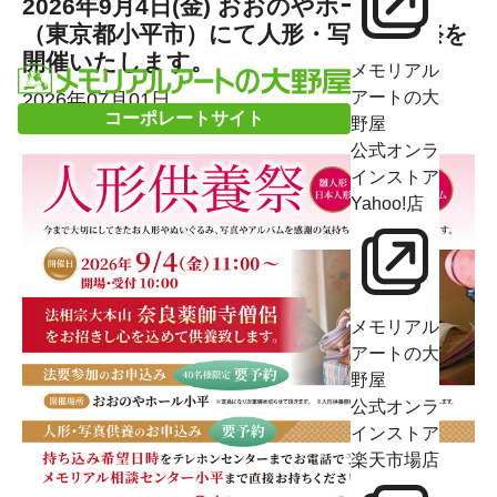
2026年9月4日(金) おおのやホール小平
（東京都小平市）にて人形・写真供養祭を
開催いたします。
メモリアル
アートの大
2026年07月01日
コーポレートサイト
野屋
公式オンラ
インストア
Yahoo!店
メモリアル
アートの大
野屋
公式オンラ
インストア
楽天市場店