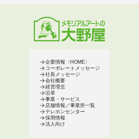
地域から葬儀場を探す
墓じまいをお考えの方へ
店舗・通販サイト
遺骨ブレスレット
葬儀費用
お葬式プラン・費用
大野屋が選ばれる理由
お仏壇のFAQ
ブローチ
墓じまい
お葬式・葬儀
お墓・墓地
お仏壇
手元供養
終活・相続
事前相談とサポート
お墓のFAQ
お仏壇の基本知識
ミニ骨壺
仏壇じまい
終活セミナー・イベント
お墓の相談窓口
ステージ
医療・介護
お葬式のFAQ
お客様の声
取扱店舗
お葬式の相談窓口
お墓の基本知識
お客様の声
お客様の声
お葬式の基本知識
企業情報〈HOME〉
コーポレートメッセージ
社長メッセージ
会社概要
経営理念
沿革
事業・サービス
店舗情報／事業所一覧
テレホンセンター
採用情報
法人向け