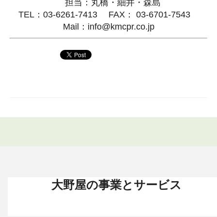
担当：丸橋・細井・森島
TEL：03-6261-7413 FAX： 03-6701-7543
Mail：info@kmcpr.co.jp
大野屋の事業とサービス
お葬式 〈HOME〉
お墓・墓地 〈HOME〉
お仏壇 〈HOME〉
手元供養 〈HOME〉
終活・相続 〈HOME〉
お葬式・葬儀
お墓・墓地
お仏壇
手元供養
終活・相続
お葬式がはじめての方へ
これからお墓をお考えの方へ
お仏壇カタログ
遺骨ペンダント
相続
大野屋の特徴・選ばれる理由
すでにお墓をお持ちの方へ
お仏壇のサービス
遺骨リング
生前・遺品整理