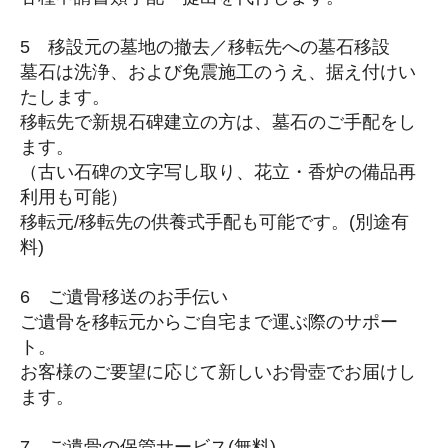
5 移設元の墓地の撤去／移転先への墓石移設
墓石は洗浄、および免震施工のうえ、据え付けい
たします。
移転先で新規石碑建立の方は、墓石のご手配をし
ます。
（古い石碑の文字写し取り、花立・香炉の備品再
利用も可能）
移転元/移転先の供養式手配も可能です。(別途有
料)
6 ご遺骨移送のお手伝い
ご遺骨を移転元からご自宅まで運ぶ際のサポー
ト。
お客様のご要望に応じて新しいお骨壺でお届けし
ます。
7 ご遺骨の保管サービス(無料)