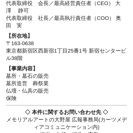
代表取締役 会長／最高経営責任者（CEO） 大
澤 静可
代表取締役 社長／最高執行責任者（COO） 奥
田 実
【所在地】
〒163-0638
東京都新宿区西新宿1丁目25番1号 新宿センタービ
ル38階
【事業内容】
墓所・墓石の販売
墓所造営 葬祭業
仏壇・仏具の販売
保険
◇ 本件に関するお問い合わせ先 ◇
メモリアルアートの大野屋 広報事務局(カーツメデ
ィアコミュニケーション内)