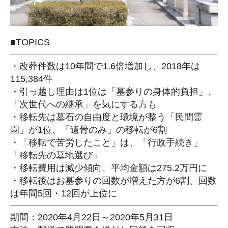
■TOPICS
・改葬件数は10年間で1.6倍増加し、2018年は
115,384件
・引っ越し理由は1位は「墓参りの身体的負担」、
「次世代への継承」を気にする方も
・移転先は墓石の自由度と環境が整う「民間霊
園」が1位、「遺骨のみ」の移転が6割
・「移転で苦労したこと」は、「行政手続き」
「移転先の墓地選び」
・移転費用は減少傾向、平均金額は275.2万円に
・移転後はお墓参りの回数が増えた方が6割、回数
は年間5回・12回が上位に
期間：2020年4月22日～2020年5月31日