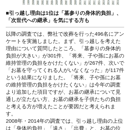
■引っ越し理由は1位は「墓参りの身体的負担」、
「次世代への継承」を気にする方も
以降の調査では、弊社で改葬を行った496名にアン
ケートを実施しました。まず、引っ越しを考えた
理由について質問したところ、「墓参りの身体的
負担が大きい」が301件、「将来、子や孫にお墓の
維持管理の負担をかけたくない」が267件、次いで
「お墓を守ってくれる人がいなくなった」が117件
という結果になりました。「将来、子や孫にお墓
の維持管理の負担をかけたくない」は今年の調査
より追加した項目ですが、お墓の継承について見
通しが立たない方、お墓の継承を子供たちの負担
と考える方が増えたことが要因だと考えられま
す。
2008年・2014年の調査では、引っ越し理由の上位
は「身体的負担」「遠さ」「出費」と、お墓の位