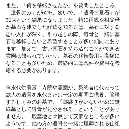
また、「何を移転させたか」を質問したところ、
「遺骨のみ」が62%、次いで、「遺骨と墓石」が
31%という結果になりました。特に両親や祖父母
が墓石を建立した経緯を知る方は、墓石に対する
思い入れが深く、引っ越しの際、遺骨と一緒に墓
石も移転したいと希望することが多い傾向にあり
ます。加えて、古い墓石を持ち込むことができる
霊園は限られていたり、墓石の移転費用も高額に
なることも多いため、最終的には条件や費用を考
慮する必要があります。
※永代供養墓：寺院や霊園が、契約者に代わって
故人の遺骨を永代または一定の期間ご供養、管理
するしくみのお墓で、「跡継ぎがいないために無
縁墓として遺骨が処分される」ということがあり
ません。一般墓地と比較して安価なところが多い
ようです。他の方の遺骨と一緒に埋葬される仕組