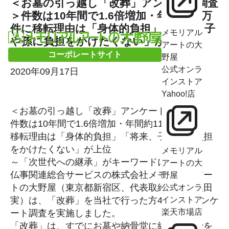
＜お墓の引っ越し「改葬」アンケート調査
＞件数は10年間で1.6倍増加・年間約11万
件に移転理由は「身体的負担」「将来、子
メモリアル
や孫に負担をかけたくない」が上位～
アートの大
「次世代への継承」がキーワードに～
コーポレートサイト
野屋
公式オンラ
2020年09月17日
インストア
Yahoo!店
＜お墓の引っ越し「改葬」アンケート調査＞
件数は10年間で1.6倍増加・年間約11万件に
移転理由は「身体的負担」「将来、子や孫に負担
をかけたくない」が上位
メモリアル
～「次世代への継承」がキーワードに～
アートの大
仏事関連総合サービスの株式会社メモリアルアー
野屋
トの大野屋（東京都新宿区、代表取締役社長奥田
公式オンラ
実）は、「改葬」を当社で行った方496名にアンケ
インストア
楽天市場店
ート調査を実施しました。
「改葬」は、すでにお墓や納骨堂に納めた遺骨を