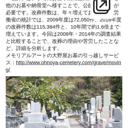
他のお墓や納骨堂へ移すことで、公的な手続きが
必要です。改葬件数は、年々増えており、厚生労
働省の統計では、2009年度は72,050件、2018年度
の改葬件数は115,384件と、10年間で約1.6倍まで
増えています。今回は2008年・2014年の調査結果
と比較することで、改葬の理由や苦労したことな
ど、詳細を分析します。
メモリアルアートの大野屋お墓の引っ越しサービ
ス：
http://www.ohnoya-cemetery.com/grave/movin
g/