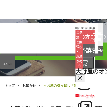
お葬式
お墓
お仏壇
ご危
ご危篤
お急ぎの方
篤・
ご搬送
ご搬
手元供養
終活・相続
会員サービス
送な
資料請求
オンラインストア
企業情報
お問い合わせ
ど、
お急
ぎの
メニュー
方
大野屋のオ
トップ
お知らせ
＜お墓の引っ越し「改葬」アンケート調査