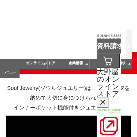
お葬式
お墓
お仏壇
資料請求
手元供養
終活・相続
会員サービス
オンラインストア
企業情報
資料請求
大野屋
メニュー
のオン
ライン
Soul Jewelry(ソウルジュエリー)は、遺骨や遺灰を
ストア
納めて大切に身につけられる。
インナーポケット機能付きジュエリーです。