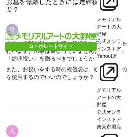
お墓を修繕したときには建碑祝いは必
要？
メモリアル
アートの大
野屋
公式オンラ
主人の両親が傾いたお墓の修繕をし今度魂入れを
コーポレートサイト
インストア
行います。仏事は重なっていません。この場合、
Yahoo!店
「建碑祝い」を贈るべきでしょうか？
また、お祝いをする時の祝儀袋は、蝶結びのもの
を使用するのでいいのでしょうか？
メモリアル
アートの大
野屋
公式オンラ
インストア
楽天市場店