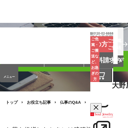
お葬式
お墓
お仏壇
ご危
ご危篤
お急ぎの方
篤・
ご搬送
ご搬
手元供養
終活・相続
会員サービス
送な
資料請求
オンラインストア
企業情報
お問い合わせ
ど、
お急
ぎの
メニュー
方
大野
トップ
お役立ち記事
仏事のQ&A
お墓の継承
お墓