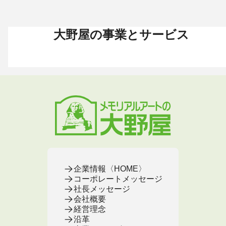
大野屋の事業とサービス
お葬式 〈HOME〉
お墓・墓地 〈HOME〉
お仏壇 〈HOME〉
手元供養 〈HOME〉
終活・相続 〈HOME〉
お葬式・葬儀
お墓・墓地
お仏壇
手元供養
終活・相続
お葬式がはじめての方へ
これからお墓をお考えの方へ
お仏壇カタログ
遺骨ペンダント
相続
大野屋の特徴・選ばれる理由
すでにお墓をお持ちの方へ
お仏壇のサービス
遺骨リング
生前・遺品整理
地域から葬儀場を探す
墓じまいをお考えの方へ
店舗・通販サイト
遺骨ブレスレット
葬儀費用
お葬式プラン・費用
大野屋が選ばれる理由
お仏壇のFAQ
ブローチ
墓じまい
お葬式・葬儀
お墓・墓地
お仏壇
手元供養
終活・相続
事前相談とサポート
お墓のFAQ
お仏壇の基本知識
ミニ骨壺
仏壇じまい
終活セミナー・イベント
お墓の相談窓口
ステージ
医療・介護
お葬式のFAQ
お客様の声
取扱店舗
お葬式の相談窓口
お墓の基本知識
お客様の声
お客様の声
お葬式の基本知識
企業情報〈HOME〉
コーポレートメッセージ
社長メッセージ
会社概要
経営理念
沿革