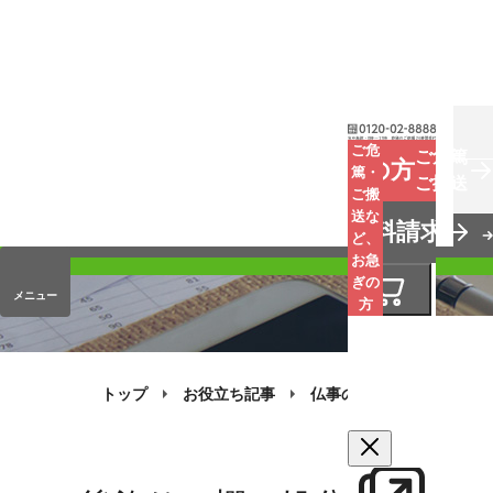
お葬式
ご危
ご危篤
お急ぎの方
篤・
ご搬送
ご搬
手元供養
送な
資料請求
オンラインストア
ど、
お急
ぎの
メニュー
方
トップ
お役立ち記事
仏事のQ&A
お葬式の