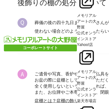
後飾りの棚の処分について
メモリアル
アートの大
葬儀の後の四十九日まで葬儀社さんが
野屋
使わない場合どのように処分したらい
公式オンラ
インストア
Yahoo!店
コーポレートサイト
メモリアル
ご遺骨や写真、香炉やリンなど仏具を
アートの大
お盆の際に盆棚としてお使いいただく
野屋
全く使用しないということであれば、
公式オンラ
また、お位牌やご本尊と異なり、閉眼
インストア
盆棚とは？盆棚の飾り方は？
楽天市場店