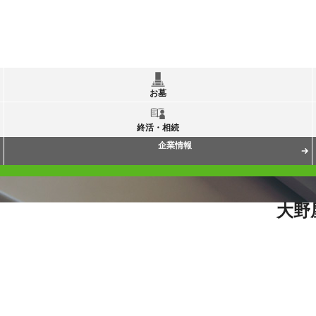
お墓
終活・相続
企業情報
大野
質問(喪主向け)
後飾りの棚の処分について