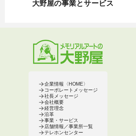
大野屋の事業とサービス
お葬式 〈HOME〉
お墓・墓地 〈HOME〉
お仏壇 〈HOME〉
手元供養 〈HOME〉
終活・相続 〈HOME〉
お葬式・葬儀
お墓・墓地
お仏壇
手元供養
終活・相続
お葬式がはじめての方へ
これからお墓をお考えの方へ
お仏壇カタログ
遺骨ペンダント
相続
大野屋の特徴・選ばれる理由
すでにお墓をお持ちの方へ
お仏壇のサービス
遺骨リング
生前・遺品整理
地域から葬儀場を探す
墓じまいをお考えの方へ
店舗・通販サイト
遺骨ブレスレット
葬儀費用
お葬式プラン・費用
大野屋が選ばれる理由
お仏壇のFAQ
ブローチ
墓じまい
お葬式・葬儀
お墓・墓地
お仏壇
手元供養
終活・相続
事前相談とサポート
お墓のFAQ
お仏壇の基本知識
ミニ骨壺
仏壇じまい
終活セミナー・イベント
お墓の相談窓口
ステージ
医療・介護
お葬式のFAQ
お客様の声
取扱店舗
お葬式の相談窓口
お墓の基本知識
お客様の声
お客様の声
お葬式の基本知識
企業情報〈HOME〉
コーポレートメッセージ
社長メッセージ
会社概要
経営理念
沿革
事業・サービス
店舗情報／事業所一覧
テレホンセンター