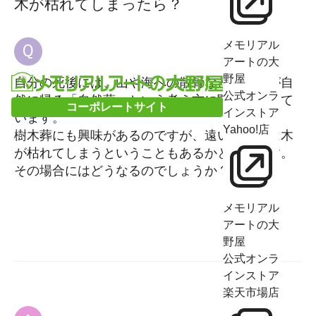
木が枯れてしまったら？
メモリアル
アートの大
野屋
自分の死後には、山や海への散骨など、お骨が自
公式オンラ
然に帰る「自然葬」という考え方に関心をもって
コーポレートサイト
インストア
います。
Yahoo!店
樹木葬にも興味があるのですが、遠い将来には木
が枯れてしまうということもあるかと思います。
その場合にはどうなるのでしょうか？
メモリアル
アートの大
野屋
公式オンラ
インストア
楽天市場店