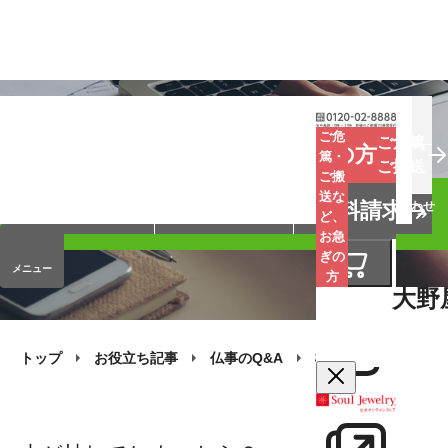
お葬式
お墓
お仏壇
ご危
ご危篤
お急ぎの方
篤・
ご搬送
ご搬
手元供養
終活・相続
会員サービス
送な
資料請求
オンラインストア
企業情報
お問い合わせ
ど、
お急
ぎの
メニュー
方
大野
トップ
お役立ち記事
仏事のQ&A
樹木葬の質問
木