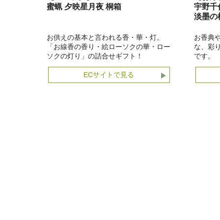
蜜蝋 夕映星月夜 桐箱
宇野千
淡墨の
お供えの基本と言われる香・華・灯。
お香典
「お線香の香り・絵ローソクの華・ロー
な、彩
ソクの灯り」の詰合せギフト！
です。
ECサイトで見る