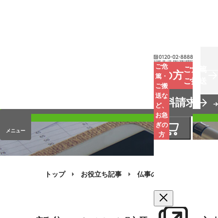
お葬式
ご危
ご危篤
お急ぎの方
篤・
ご搬送
ご搬
手元供養
送な
資料請求
オンラインストア
ど、
お急
ぎの
メニュー
方
トップ
お役立ち記事
仏事のQ&A
お盆の質