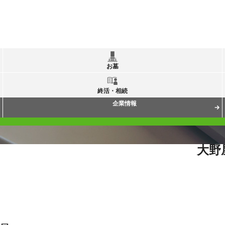
お墓
終活・相続
企業情報
大野
問
新盆における跡取の孫の立場