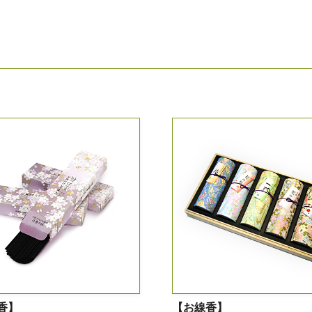
香】
【お線香】