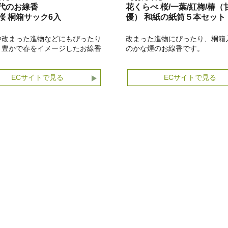
代のお線香
花くらべ 桜/一葉/紅梅/椿（
桜 桐箱サック6入
優） 和紙の紙筒５本セット
や改まった進物などにもぴったり
改まった進物にぴったり、桐箱
り豊かで春をイメージしたお線香
のかな煙のお線香です。
ECサイトで見る
ECサイトで見る