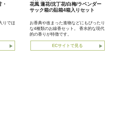
甘・
花風 蓮花/沈丁花/白梅/ラベンダー
サック箱の貼箱4箱入りセット
入りでほ
お香典や改まった進物などにもぴったり
な4種類のお線香セット。 香水的な現代
的の香りが特徴です。
ECサイトで見る