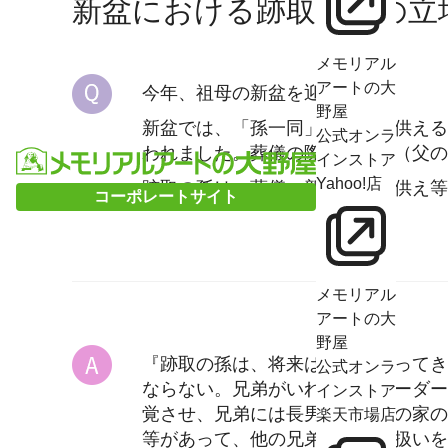
新盆における跡取の孫の立
メモリアル
アートの大
今年、祖母の新盆を迎えます。
野屋
新盆では、「孫一同」で供物を供える
公式オンラ
われました。葬儀の際も、叔父（父の
インストア
Yahoo!店
跡取の孫は、葬儀、新盆でのお供え等
コーポレートサイト
メモリアル
アートの大
野屋
『跡取の孫は、将来は家長になってき
公式オンラ
ならない。兄弟がいればそのリーダー
インストア
覚させ、兄弟には長男は将来この家の
楽天市場店
等があって、他の兄弟とは違う扱いを