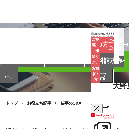
お葬式
お墓
お仏壇
ご危
ご危篤
お急ぎの方
篤・
ご搬送
ご搬
手元供養
終活・相続
会員サービス
送な
資料請求
オンラインストア
企業情報
お問い合わせ
ど、
お急
ぎの
メニュー
方
大野
トップ
お役立ち記事
仏事のQ&A
手元供養
遺骨ペ