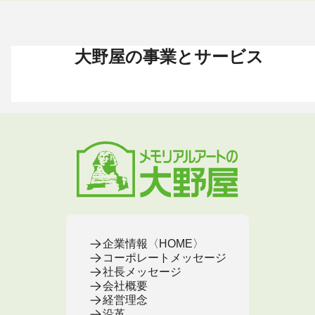
大野屋の事業とサービス
お葬式 〈HOME〉
お墓・墓地 〈HOME〉
お仏壇 〈HOME〉
手元供養 〈HOME〉
終活・相続 〈HOME〉
お葬式・葬儀
お墓・墓地
お仏壇
手元供養
終活・相続
お葬式がはじめての方へ
これからお墓をお考えの方へ
お仏壇カタログ
遺骨ペンダント
相続
大野屋の特徴・選ばれる理由
すでにお墓をお持ちの方へ
お仏壇のサービス
遺骨リング
生前・遺品整理
地域から葬儀場を探す
墓じまいをお考えの方へ
店舗・通販サイト
遺骨ブレスレット
葬儀費用
お葬式プラン・費用
大野屋が選ばれる理由
お仏壇のFAQ
ブローチ
墓じまい
お葬式・葬儀
お墓・墓地
お仏壇
手元供養
終活・相続
事前相談とサポート
お墓のFAQ
お仏壇の基本知識
ミニ骨壺
仏壇じまい
終活セミナー・イベント
お墓の相談窓口
ステージ
医療・介護
お葬式のFAQ
お客様の声
取扱店舗
お葬式の相談窓口
お墓の基本知識
お客様の声
お客様の声
お葬式の基本知識
企業情報〈HOME〉
コーポレートメッセージ
社長メッセージ
会社概要
経営理念
沿革