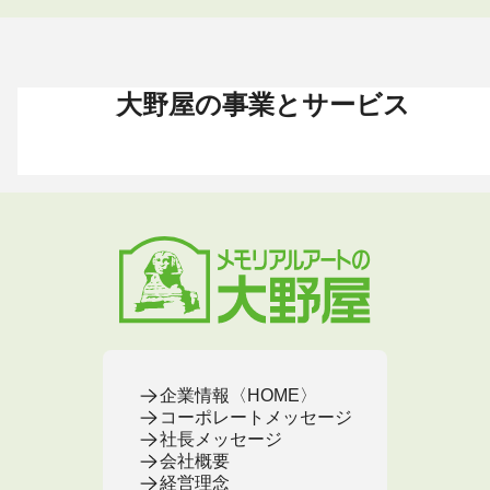
大野屋の事業とサービス
お葬式 〈HOME〉
お墓・墓地 〈HOME〉
お仏壇 〈HOME〉
手元供養 〈HOME〉
終活・相続 〈HOME〉
お葬式・葬儀
お墓・墓地
お仏壇
手元供養
終活・相続
お葬式がはじめての方へ
これからお墓をお考えの方へ
お仏壇カタログ
遺骨ペンダント
相続
大野屋の特徴・選ばれる理由
すでにお墓をお持ちの方へ
お仏壇のサービス
遺骨リング
生前・遺品整理
地域から葬儀場を探す
墓じまいをお考えの方へ
店舗・通販サイト
遺骨ブレスレット
葬儀費用
お葬式プラン・費用
大野屋が選ばれる理由
お仏壇のFAQ
ブローチ
墓じまい
お葬式・葬儀
お墓・墓地
お仏壇
手元供養
終活・相続
事前相談とサポート
お墓のFAQ
お仏壇の基本知識
ミニ骨壺
仏壇じまい
終活セミナー・イベント
お墓の相談窓口
ステージ
医療・介護
お葬式のFAQ
お客様の声
取扱店舗
お葬式の相談窓口
お墓の基本知識
お客様の声
お客様の声
お葬式の基本知識
企業情報〈HOME〉
コーポレートメッセージ
社長メッセージ
会社概要
経営理念