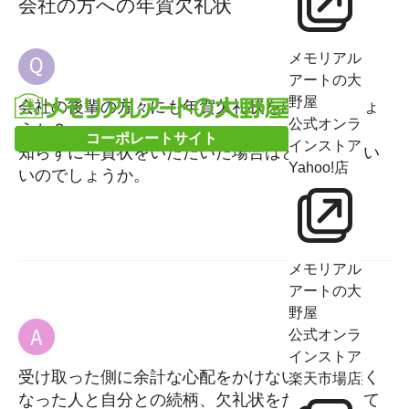
会社の方への年賀欠礼状
メモリアル
アートの大
野屋
会社の後輩の方々にも年賀欠礼状を出すのでしょ
公式オンラ
うか？
コーポレートサイト
インストア
知らずに年賀状をいただいた場合はどうしたらい
Yahoo!店
いのでしょうか。
メモリアル
アートの大
野屋
公式オンラ
インストア
受け取った側に余計な心配をかけないよう、無く
楽天市場店
なった人と自分との続柄、欠礼状をだそうとして