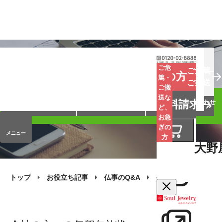
お葬式
お墓
お仏壇
ご危
ご危篤
お急ぎの方
篤・
ご搬送
ご搬
手元供養
終活・相続
会員サービス
送な
資料請求
オンラインストア
企業情報
お問い合わせ
ど、
お急
ぎの
メニュー
方
大野
トップ
お役立ち記事
仏事のQ&A
喪中（年賀欠礼）の